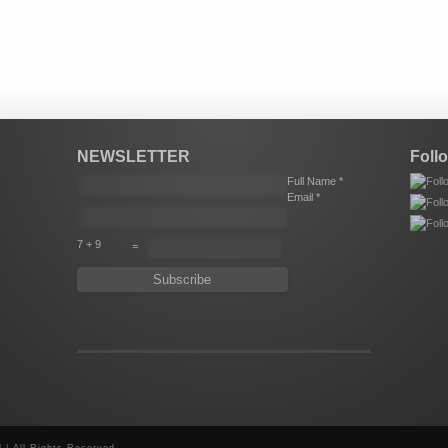
NEWSLETTER
Foll
Full Name *
Email *
7 + 9
=