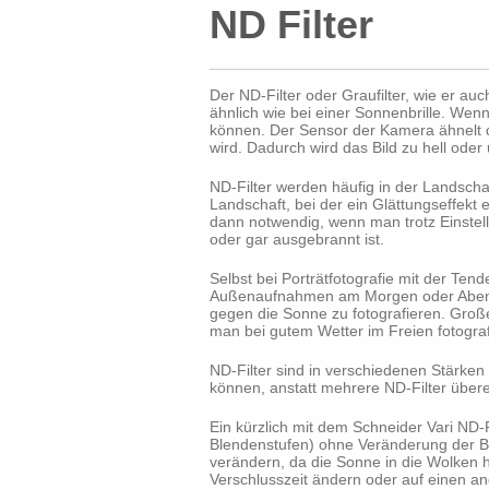
ND Filter
Der ND-Filter oder Graufilter, wie er auc
ähnlich wie bei einer Sonnenbrille. Wen
können. Der Sensor der Kamera ähnelt d
wird. Dadurch wird das Bild zu hell oder
ND-Filter werden häufig in der Landschaf
Landschaft, bei der ein Glättungseffekt 
dann notwendig, wenn man trotz Einstel
oder gar ausgebrannt ist.
Selbst bei Porträtfotografie mit der Ten
Außenaufnahmen am Morgen oder Abend be
gegen die Sonne zu fotografieren. Groß
man bei gutem Wetter im Freien fotograf
ND-Filter sind in verschiedenen Stärken 
können, anstatt mehrere ND-Filter überei
Ein kürzlich mit dem Schneider Vari ND-
Blendenstufen) ohne Veränderung der B
verändern, da die Sonne in die Wolken h
Verschlusszeit ändern oder auf einen an