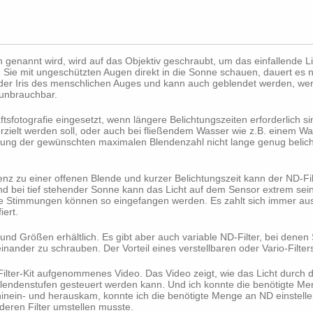
h genannt wird, wird auf das Objektiv geschraubt, um das einfallende Li
n Sie mit ungeschützten Augen direkt in die Sonne schauen, dauert es n
er Iris des menschlichen Auges und kann auch geblendet werden, wenn
 unbrauchbar.
tsfotografie eingesetzt, wenn längere Belichtungszeiten erforderlich s
erzielt werden soll, oder auch bei fließendem Wasser wie z.B. einem Wass
lung der gewünschten maximalen Blendenzahl nicht lange genug belicht
denz zu einer offenen Blende und kurzer Belichtungszeit kann der ND-Fil
i tief stehender Sonne kann das Licht auf dem Sensor extrem sein. 
e Stimmungen können so eingefangen werden. Es zahlt sich immer aus,
iert.
und Größen erhältlich. Es gibt aber auch variable ND-Filter, bei denen 
nander zu schrauben. Der Vorteil eines verstellbaren oder Vario-Filters 
Filter-Kit aufgenommenes Video. Das Video zeigt, wie das Licht durch d
lendenstufen gesteuert werden kann. Und ich konnte die benötigte 
inein- und herauskam, konnte ich die benötigte Menge an ND einstelle
deren Filter umstellen musste.